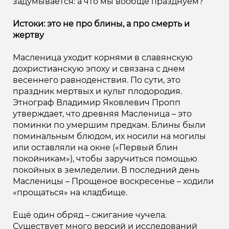
задумывается: а что мы вообще празднуем?
Истоки: это не про блины, а про смерть и
жертву
Масленица уходит корнями в славянскую
дохристианскую эпоху и связана с днем
весеннего равноденствия. По сути, это
праздник мертвых и культ плодородия.
Этнограф Владимир Яковлевич Пропп
утверждает, что древняя Масленица – это
поминки по умершим предкам. Блины были
поминальным блюдом, их носили на могилы
или оставляли на окне («Первый блин
покойникам»), чтобы заручиться помощью
покойных в земледелии. В последний день
Масленицы – Прощеное воскресенье – ходили
«прощаться» на кладбище.
Ещё один обряд – сжигание чучела.
Существует много версий и исследований