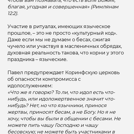
чтобы вам познавать, что есть воля Божия,
благая, угодная и совершенная» (Римлянам
12:2).
Участие в ритуалах, имеющих языческое
прошлое, – это не просто «культурный код».
Даже если мы не думаем о бесах, сжигая
чучело или участвуя в масленичных обрядах,
духовная реальность такова, что корни у этого
праздника – языческие.
Павел предупреждает Коринфскую церковь
об опасности компромисса с
идолослужением:
«Что же я говорю? То ли, что идол есть что-
нибудь, или идоложертвенное значит что-
нибудь? Нет, но что язычники, принося
жертвы, приносят бесам, а не Богу. Но я не
хочу, чтобы вы были в общении с бесами. Не
можете пить чашу Господню и чашу
бесовскую; не можете быть участниками в