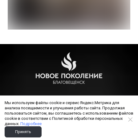
РЕЛИГИОЗНАЯ ОРГАНИЗАЦИЯ ЦЕРКОВЬ ХРИСТИАН ВЕРЫ
Мы используем файлы cookie и сервис Яндекс.Метрика для
ЕВАНГЕЛЬСКОЙ (ПЯТИДЕСЯТНИКОВ) НОВОЕ ПОКОЛЕНИЕ
анализа посещаемости и улучшения работы сайта. Продолжая
Г.БЛАГОВЕЩЕНСКА, ОГРН 1022800000640, бланк
пользоваться сайтом, вы соглашаетесь с использованием файлов
cookie в соответствии с Политикой обработки персональных
свидетельства Министерства юстиции 30 00689, за
данных.
Подробнее
основным государственным регистрационным номером: №
Принять
1022800000640, дата выдачи 10.11.2011 г.