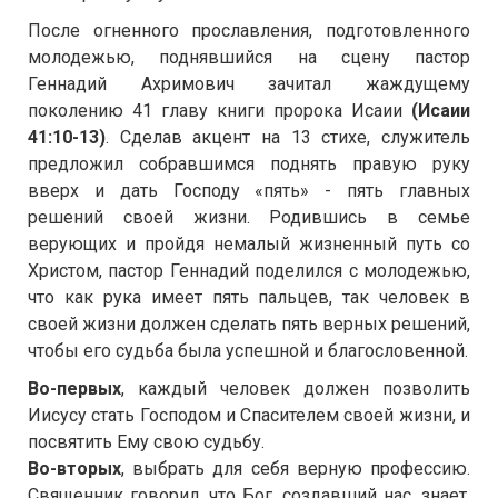
После огненного прославления, подготовленного
молодежью, поднявшийся на сцену пастор
Геннадий Ахримович зачитал жаждущему
поколению 41 главу книги пророка Исаии
(Исаии
41:10-13)
. Сделав акцент на 13 стихе, служитель
предложил собравшимся поднять правую руку
вверх и дать Господу «пять» - пять главных
решений своей жизни. Родившись в семье
верующих и пройдя немалый жизненный путь со
Христом, пастор Геннадий поделился с молодежью,
что как рука имеет пять пальцев, так человек в
своей жизни должен сделать пять верных решений,
чтобы его судьба была успешной и благословенной.
Во-первых
, каждый человек должен позволить
Иисусу стать Господом и Спасителем своей жизни, и
посвятить Ему свою судьбу.
Во-вторых
, выбрать для себя верную профессию.
Священник говорил, что Бог, создавший нас, знает,