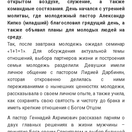
открытом воздухе, служение, а также
командные состязания. День начался с утренней
молитвы, где молодежный пастор Александр
Кипко (младший) благословил грядущий день, а
также объявил планы для молодых людей на
среду.
Так, после завтрака молодежь ожидал семинар
«1+1=1». Для обсуждения актуальной темы
отношений, выбора партнеров жизни и построения
семьи молодежь разделили. Девушки имели
личное общение с пастором Лидией Дарбинян,
которая откровенно делилась с ними
переживаниями о нынешних ценностях молодежи,
рассказывала о своем личном опыте, а также учила,
как сохранять свою святость и чистоту до брака и
иметь крепкие отношения с Богом Отцом.
А пастор Геннадий Ахримович рассказал парням о
двух главных решениях в жизни мужчины –
принятие Бога своим Спасителем и выбор будущей