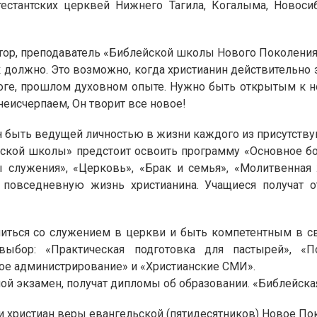
стантских церквей Нижнего Тагила, Когалыма, Новосиби
стор, преподаватель «Библейской школы Нового Поколени
к должно. Это возможно, когда христианин действительно
Боге, прошлом духовном опыте. Нужно быть открытым к н
неисчерпаем, Он творит все новое!
н быть ведущей личностью в жизни каждого из присутств
кой школы» предстоит освоить программу «Основное бог
ры служения», «Церковь», «Брак и семья», «Молитвенна
а повседневную жизнь христианина. Учащиеся получат о
ься со служением в церкви и быть компетентным в сво
бор: «Практическая подготовка для пастырей», «Поп
ое администрирование» и «Христианские СМИ».
й экзамен, получат дипломы об образовании. «Библейская
 христиан веры евангельской (пятидесятников) Новое По