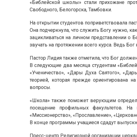
«Библейской школы» стали прихожане проте
Свободного, Белогорска, Тамбовки.
На открытии студентов поприветствовала па
Она подчеркнула, что служить Богу нужно, ка
зацикливаться на личном представлении о 
звучать на протяжении всего курса. Ведь Бог 
Пастор Лидия также отметила, что Бог долже
В следующие два месяца студентам «Библейс
«Ученичество», «Дары Духа Святого», «Да
теорией, которая прежде ориентирована н
вопросы.
«Школа» также поможет верующим определит
посещение профильных факультетов. На вы
«Миссионерство», «Прославление», «Церковн
В конце программы учащиеся сдадут выпускно
Пресс-центр Религиозной организации церкви