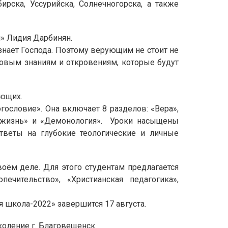
рска, Уссурийска, Солнечногорска, а также
я» Лидия Дарбинян.
 знает Господа. Поэтому верующим не стоит не
овым знаниям и откровениям, которые будут
ующих.
ословие». Она включает 8 разделов: «Вера»,
я жизнь» и «Демонология». Уроки насыщены
тветы на глубокие теологические и личные
ём деле. Для этого студентам предлагается
ечительство», «Христианская педагогика»,
 школа-2022» завершится 17 августа.
коление г. Благовещенск