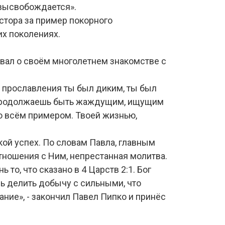
я высвобождается».
стора за пример покорного
их поколениях.
вал о своём многолетнем знакомстве с
мя прославления ты был диким, ты был
ты продолжаешь быть жаждущим, ищущим
во всём примером. Твоей жизнью,
кой успех. По словам Павла, главным
тношения с Ним, непрестанная молитва.
 то, что сказано в 4 Царств 2:1. Бог
ь делить добычу с сильными, что
ание», - закончил Павел Пипко и принёс