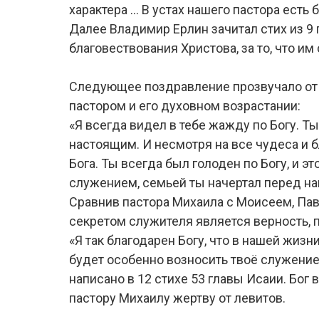
характера … В устах нашего пастора есть
Далее Владимир Ерлин зачитал стих из 9
благовествования Христова, за то, что им
Следующее поздравление прозвучало от 
пастором и его духовном возрастании:
«Я всегда видел в тебе жажду по Богу. Т
настоящим. И несмотря на все чудеса и
Бога. Ты всегда был голоден по Богу, и 
служением, семьей ты начертал перед на
Сравнив пастора Михаила с Моисеем, Пав
секретом служителя является верность, 
«Я так благодарен Богу, что в нашей жизни
будет особенно возносить твоё служение
написано в 12 стихе 53 главы Исаии. Бог 
пастору Михаилу жертву от левитов.