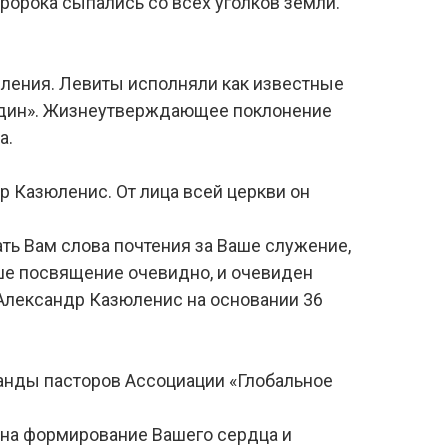
ророка сыпались со всех уголков земли.
вления. Левиты исполняли как известные
Ты один». Жизнеутверждающее поклонение
а.
 Казюленис. От лица всей церкви он
ть Вам слова почтения за Ваше служение,
аше посвящение очевидно, и очевиден
 Александр Казюленис на основании 36
анды пасторов Ассоциации «Глобальное
 на формирование Вашего сердца и