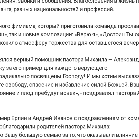
ления: звонки и сообщения. Благословения в жизнь п
нга, разных национальностей и профессий.
ного фимиама, который приготовила команда просла
л Он», так и новые композиции: «Верю я», «Достоин 
ложило атмосферу торжества для оставшегося вечер
ялся верный помощник пастора Михаила — Александр
у за его пример для каждого верующего:
 радикально посвящены Господу! И мы хотим высказа
е свободу, спасение и избавление силой Божьей. В
яние и плод пребудут вовек», - поздравлял пастора
имир Ерлин и Андрей Иванов с поздравлением от ком
облагодарили родителей пастора Михаила:
ю Вашу большую семью за то, что оказывали влияние