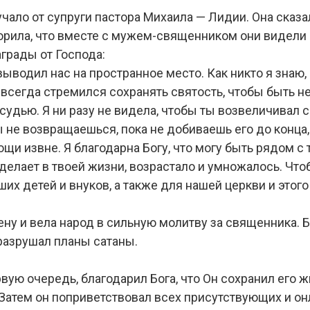
ало от супруги пастора Михаила — Лидии. Она сказал
ворила, что вместе с мужем-священником они видели
аграды от Господа:
ыводил нас на пространное место. Как никто я знаю,
ы всегда стремился сохранять святость, чтобы быть 
удью. Я ни разу не видела, чтобы ты возвеличивал со
не возвращаешься, пока не добиваешь его до конца, з
щи извне. Я благодарна Богу, что могу быть рядом с
г делает в твоей жизни, возрастало и умножалось. Чт
их детей и внуков, а также для нашей церкви и этого 
ену и вела народ в сильную молитву за священника.
 разрушал планы сатаны.
рвую очередь, благодарил Бога, что Он сохранил его 
Затем он поприветствовал всех присутствующих и он