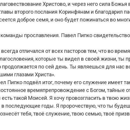
 благовествование Христово, и через него сила Божь
 главы второго послания Коринфянам и благодарил па
 сеется доброе семя, и оно будет пожинаться во мног
команды прославления. Павел Пипко свидетельство
ы всегда отличался от всех пасторов тем, что во вре
 благословения, которые ты видел в своей жизни, 
это продолжается по сей день. Ты являешься для нас 
шими глазами Христа».
ел Пипко подвёл итог, почему его служение имеет та
постоянное времяпрепровождение с Богом, тайные о
 есть такой Моисей. Я хочу провозгласить в твою жизнь
 в последующие годы. Я пророчествую, что ты будеш
вознесёт тебя, твоё служение, твою семью, твоё призв