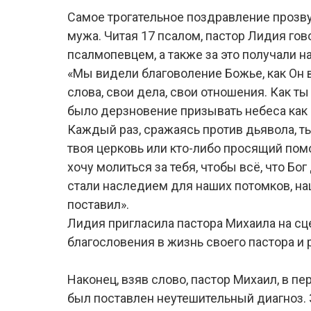
Самое трогательное поздравление прозвуч
мужа. Читая 17 псалом, пастор Лидия го
псалмопевцем, а также за это получали н
«Мы видели благоволение Божье, как Он в
слова, свои дела, свои отношения. Как т
было дерзновение призывать небеса как с
Каждый раз, сражаясь против дьявола, ты 
твоя церковь или кто-либо просящий помо
хочу молиться за тебя, чтобы всё, что Бо
стали наследием для наших потомков, наш
поставил».
Лидия пригласила пастора Михаила на сц
благословения в жизнь своего пастора и
Наконец, взяв слово, пастор Михаил, в пе
был поставлен неутешительный диагноз. 