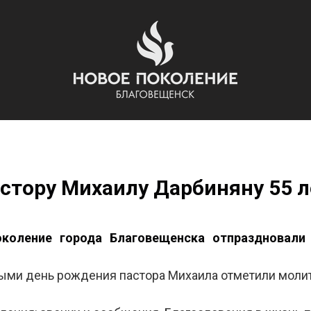
стору Михаилу Дарбиняну 55 л
околение города Благовещенска отпраздновали
ыми день рождения пастора Михаила отметили молит