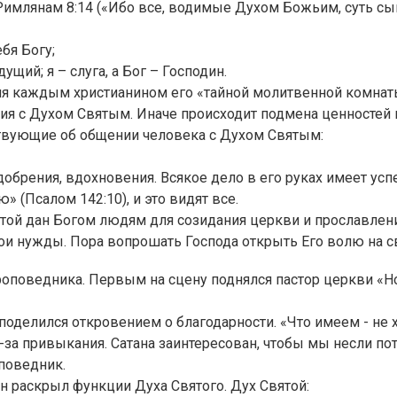
млянам 8:14 («Ибо все, водимые Духом Божьим, суть сын
бя Богу;
дущий; я – слуга, а Бог – Господин.
я каждым христианином его «тайной молитвенной комнаты»
я с Духом Святым. Иначе происходит подмена ценностей в
твующие об общении человека с Духом Святым:
обрения, вдохновения. Всякое дело в его руках имеет успех
 (Псалом 142:10), и это видят все.
ятой дан Богом людям для созидания церкви и прославлен
свои нужды. Пора вопрошать Господа открыть Его волю на 
роповедника. Первым на сцену поднялся пастор церкви «
поделился откровением о благодарности. «Что имеем - не 
з-за привыкания. Сатана заинтересован, чтобы мы несли по
оповедник.
он раскрыл функции Духа Святого. Дух Святой: