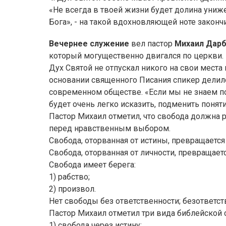
«Не всегда в твоей жизни будет долина униже
Бога», - на такой вдохновляющей ноте закон
Вечернее служение
вел пастор
Михаил Дарб
который могущественно двигался по церкви.
Дух Святой не отпускал никого на свои мест
основании священного Писания спикер делил
современном обществе. «Если мы не знаем по
будет очень легко исказить, подменить понят
Пастор Михаил отметил, что свобода должна р
перед нравственным выбором.
Свобода, оторванная от истины, превращается
Свобода, оторванная от личности, превращает
Свобода имеет берега:
1) рабство;
2) произвол.
Нет свободы без ответственности; безответст
Пастор Михаил отметил три вида библейской 
1) свобода через истину;