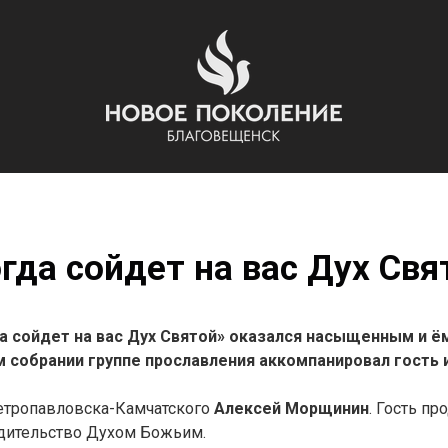
да сойдет на вас Дух Свя
а сойдет на вас Дух Святой» оказался насыщенным и ё
 собрании группе прославления аккомпанировал гость и
етропавловска-Камчатского
Алексей Морщинин
. Гость п
водительство Духом Божьим.