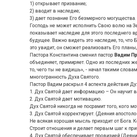
1) открывает призвание;
2) вводит в наследие;
3) дает познание Его безмерного могущества.
Господь не может исполнить Свою волю на З
показывает наследие для этого последнего вр
будущее. Важно видеть это наследие, то, чт
это увидит, он сможет реализовать Его планы
Пастора Константина сменил пастор
Вадим П
объединяет, примиряет. Одно из последних же
то, чего ты не видишь», - начал такими сло
многогранность Духа Святого.
Пастор Вадим раскрыл 4 аспекта действия Дух
1. Дух Святой дает информацию – Он научит в
2. Дух Святой дает мотивацию.
Дух Святой никогда не посрамит того, кого мо
3. Дух Святой корректирует. (Деяния апостоло
Не всякая хорошая мысль приходит от Бога. К
Строит отношения и делает первым шаг к прими
4. Дух Святой обеспечивает провизией (Деяния