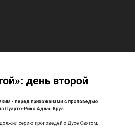
той»: день второй
мким - перед прихожанами с проповедью
з Пуэрто-Рико Адлан Круз.
родолжил серию проповедей о Духе Святом,