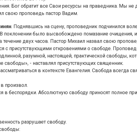
ния. Бог обратит все Свои ресурсы на праведника. Мы не 
чил свою проповедь пастор Вадим.
инян
. Поднявшись на сцену, проповедник подчинился воле
 В поклонении было высвобождено помазание очищения, и
а в течение двух часов. Пастор Михаил назвал свою пропо
ся с присутствующими откровениями о свободе. Проповед
длинной, разумной, настоящей, практической свободы, кот
ие свободы», - наставлял присутствующих священник.
ассматриваться в контексте Евангелия. Свобода всегда связ
 в произвол.
ся в беспорядки. Абсолютную свободу приносят полное при
венность разрушает свободу.
свободы: