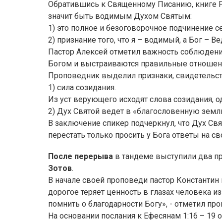
Обратившись к Священному Писанию, книге Ри
значит быть водимым Духом Святым:
1) это полное и безоговорочное подчинение се
2) признание того, что я – водимый, а Бог – Ве
Пастор Алексей отметил важность соблюдени
Богом и выстраиваются правильные отношени
Проповедник выделил признаки, свидетельс
1) сила созидания.
Из уст верующего исходят слова созидания, од
2) Дух Святой ведет в «благословенную землю»
В заключение спикер подчеркнул, что Дух Св
перестать только просить у Бога ответы на 
После перерыва
в тандеме выступили два п
Зотов
.
В начале своей проповеди пастор Константин 
дорогое теряет ценность в глазах человека и
помнить о благодарности Богу», - отметил пр
На основании послания к Ефесянам 1:16 – 19 