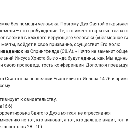
емле без помощи человека. Поэтому Дух Святой открывает
емени – это пробуждение. Те, кто имеет открытые глаза се
о Бог вложил в каждого верующего человека («безмерное в
, мечты, войдет в свое призвание, осуществит Его волю.
риведенюк
из Спрингфилда (США). «Ничто не заменит общ
ланий Иисуса Христа было «да будут едины, как Мы едины».
вами свою проповедь гость конференции. Дополняя предыд
а Святого на основании Евангелия от Иоанна 14:26 и прим
сему.
тивирует к свидетельству.
в16:6)
орректировка Святого Духа мягкая, не агрессивная.
рению не тот, кто виноват, а тот, кто дальше видит, тот, к
 апостолов 28 : 10).