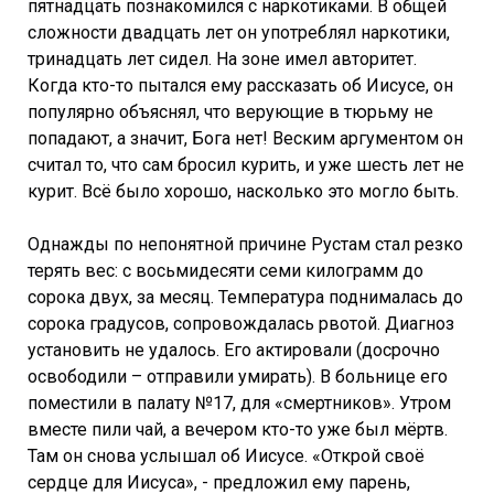
пятнадцать познакомился с наркотиками. В общей
сложности двадцать лет он употреблял наркотики,
тринадцать лет сидел. На зоне имел авторитет.
Когда кто-то пытался ему рассказать об Иисусе, он
популярно объяснял, что верующие в тюрьму не
попадают, а значит, Бога нет! Веским аргументом он
считал то, что сам бросил курить, и уже шесть лет не
курит. Всё было хорошо, насколько это могло быть.
Однажды по непонятной причине Рустам стал резко
терять вес: с восьмидесяти семи килограмм до
сорока двух, за месяц. Температура поднималась до
сорока градусов, сопровождалась рвотой. Диагноз
установить не удалось. Его актировали (досрочно
освободили – отправили умирать). В больнице его
поместили в палату №17, для «смертников». Утром
вместе пили чай, а вечером кто-то уже был мёртв.
Там он снова услышал об Иисусе. «Открой своё
сердце для Иисуса», - предложил ему парень,