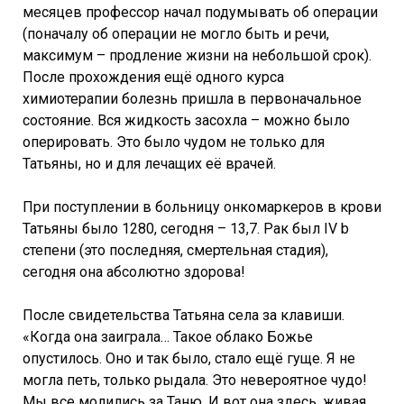
месяцев профессор начал подумывать об операции
(поначалу об операции не могло быть и речи,
максимум – продление жизни на небольшой срок).
После прохождения ещё одного курса
химиотерапии болезнь пришла в первоначальное
состояние. Вся жидкость засохла – можно было
оперировать. Это было чудом не только для
Татьяны, но и для лечащих её врачей.
При поступлении в больницу онкомаркеров в крови
Татьяны было 1280, сегодня – 13,7. Рак был IV b
степени (это последняя, смертельная стадия),
сегодня она абсолютно здорова!
После свидетельства Татьяна села за клавиши.
«Когда она заиграла… Такое облако Божье
опустилось. Оно и так было, стало ещё гуще. Я не
могла петь, только рыдала. Это невероятное чудо!
Мы все молились за Таню. И вот она здесь, живая,