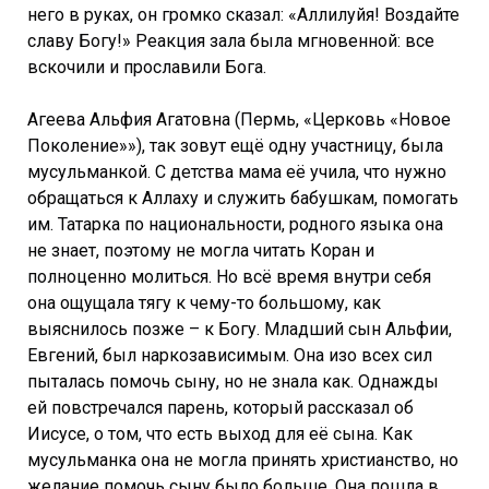
него в руках, он громко сказал: «Аллилуйя! Воздайте
славу Богу!» Реакция зала была мгновенной: все
вскочили и прославили Бога.
Агеева Альфия Агатовна (Пермь, «Церковь «Новое
Поколение»»), так зовут ещё одну участницу, была
мусульманкой. С детства мама её учила, что нужно
обращаться к Аллаху и служить бабушкам, помогать
им. Татарка по национальности, родного языка она
не знает, поэтому не могла читать Коран и
полноценно молиться. Но всё время внутри себя
она ощущала тягу к чему-то большому, как
выяснилось позже – к Богу. Младший сын Альфии,
Евгений, был наркозависимым. Она изо всех сил
пыталась помочь сыну, но не знала как. Однажды
ей повстречался парень, который рассказал об
Иисусе, о том, что есть выход для её сына. Как
мусульманка она не могла принять христианство, но
желание помочь сыну было больше. Она пошла в