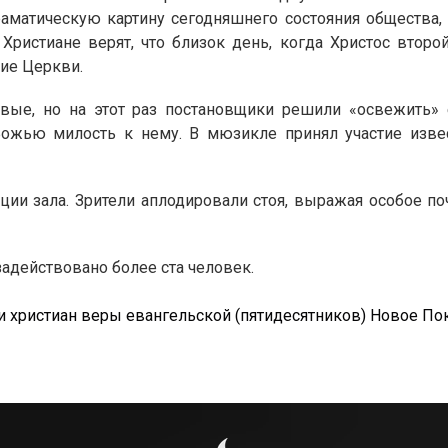
раматическую картину сегодняшнего состояния общества,
Христиане верят, что близок день, когда Христос второ
ие Церкви.
вые, но на этот раз постановщики решили «освежить» е
ожью милость к нему. В мюзикле принял участие изве
ии зала. Зрители аплодировали стоя, выражая особое поч
задействовано более ста человек.
 христиан веры евангельской (пятидесятников) Новое По