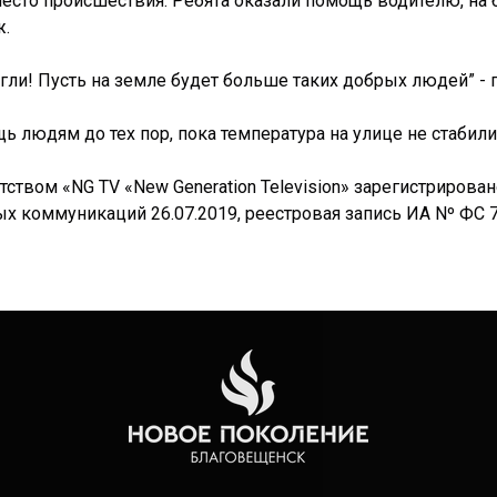
сто происшествия. Ребята оказали помощь водителю, на б
ж.
гли! Пусть на земле будет больше таких добрых людей” -
 людям до тех пор, пока температура на улице не стабили
твом «NG TV «New Generation Television» зарегистрирова
 коммуникаций 26.07.2019, реестровая запись ИА Nº ФС 77