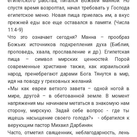
египетского рабства, питался Божьей манной. Но
спустя время возроптал, начал требовать у Господа
египетское меню. Новая пища приелась им, а вкус
прежней еды все еще оставался в памяти. (Числа
11:4-9)
Что это означает сегодня? Манна – прообраз
Божьих источников подкрепления духа (Библия,
проповедь, хвала, прославление и др.). Египетская
пища – символ мирских ценностей. Порой
современные христиане также, как израильский
народ, пренебрегают дарами Бога. Тянутся в мир,
идя на поводу у греховных желаний.
«Мы как евреи ветхого завета – одной ногой в
мире, другой – в обетованной земле. В момент
напряжения мы начинаем метаться в знакомую нам
сторону, мирскую. Задай себе вопрос - где ты
ищешь насыщение своего голода?» - обратился к
верующим пастор Михаил Дарбинян.
Часто, отметил священник, неблагодарность, лень