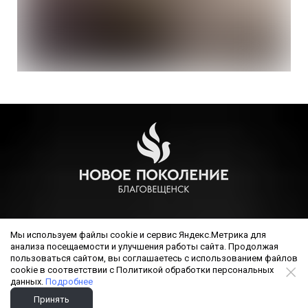
РЕЛИГИОЗНАЯ ОРГАНИЗАЦИЯ ЦЕРКОВЬ ХРИСТИАН ВЕРЫ
Мы используем файлы cookie и сервис Яндекс.Метрика для
ЕВАНГЕЛЬСКОЙ (ПЯТИДЕСЯТНИКОВ) НОВОЕ ПОКОЛЕНИЕ
анализа посещаемости и улучшения работы сайта. Продолжая
Г.БЛАГОВЕЩЕНСКА, ОГРН 1022800000640, бланк
пользоваться сайтом, вы соглашаетесь с использованием файлов
cookie в соответствии с Политикой обработки персональных
свидетельства Министерства юстиции 30 00689, за
данных.
Подробнее
основным государственным регистрационным номером: №
Принять
1022800000640, дата выдачи 10.11.2011 г.