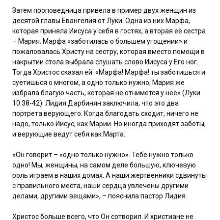
Затем проповедница привела в пример двух женщин из
десятой главы Евангелия от Луки. Одна из них Марфа,
которая приняла Иисуса у себя в гостях, а вторая её сестра
– Мария. Марфа «заботилась о большем угощении» и
пожаловалась Христу на сестру, которая вместо помощи в
накрытии стола выбрала слушать слово Иисуса у Его ног.
Тогда Христос сказал ей: «Марфа! Марфа! ты заботишься и
суетишься о многом, а одно только нужно; Мария же
избрала благую часть, которая не отнимется у неё» (Луки
10:38-42). Лидия Дарбинян заключила, что это два
портрета верующего. Когда благодать сходит, ничего не
надо, только Иисус, как Марии. Но иногда приходят заботы,
и верующие ведут себя как Марта.
«Он говорит – «одно только нужно». Тебе нужно только
одно! Мы, женщины, на самом деле большую, ключевую
роль играем в наших домах. А наши жертвенники сдвинуты
с правильного места, наши сердца увлечены другими
делами, другими вещами», – пояснила пастор Лидия.
Христос больше всего, что Он сотворил. И христиане не