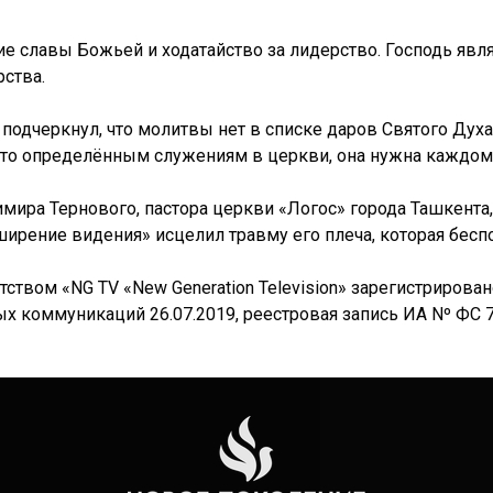
славы Божьей и ходатайство за лидерство. Господь являе
рства.
одчеркнул, что молитвы нет в списке даров Святого Духа, 
м-то определённым служениям в церкви, она нужна каждо
ира Тернового, пастора церкви «Логос» города Ташкента,
ширение видения» исцелил травму его плеча, которая бесп
твом «NG TV «New Generation Television» зарегистрирова
 коммуникаций 26.07.2019, реестровая запись ИА Nº ФС 77