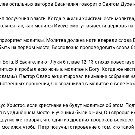
олее остальных авторов Евангелия говорит о Святом Духе 
получения власти. Когда в жизни христиан есть молитва
олятся так, как молится Иисус, смогут вывести церковь на
риоритет молитвы. Молитва должна идти впереди слова Бо
быть на первом месте. Бесполезно проповедовать слова б
 Бога. В Евангелии от Луки 6 главе 12-13 стихах повеству
литься и пробыл всю ночь в молитве к Богу. Когда же наст
лами»). Пастор Олаво акцентировал внимание собрания на
обственных прошений, Он спрашивал в молитве о воле Бож
сус Христос, если христиане не будут молиться об этом. По
я в уединённом месте, и ученики были с Ним, Он спросил их
 другие же говорят, что один из древних пророков воскрес. 
с молился, чтобы Петр получил откровение о том, кто так