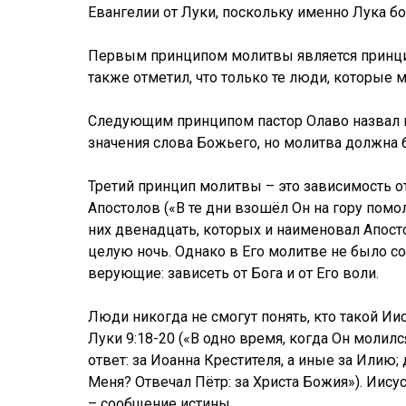
Евангелии от Луки, поскольку именно Лука б
Первым принципом молитвы является принцип 
также отметил, что только те люди, которые м
Следующим принципом пастор Олаво назвал п
значения слова Божьего, но молитва должна 
Третий принцип молитвы – это зависимость от
Апостолов («В те дни взошёл Он на гору помо
них двенадцать, которых и наименовал Апосто
целую ночь. Однако в Его молитве не было с
верующие: зависеть от Бога и от Его воли.
Люди никогда не смогут понять, кто такой Ии
Луки 9:18-20 («В одно время, когда Он молилс
ответ: за Иоанна Крестителя, а иные за Илию;
Меня? Отвечал Пётр: за Христа Божия»). Иису
– сообщение истины.