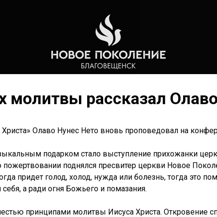
х молитвы рассказал Олаво
я Христа» Олаво Нунес Нето вновь проповедовал на конф
узыкальным подарком стало выступление прихожанки церк
 о пожертвовании поднялся пресвитер церкви Новое Покол
когда придет голод, холод, нужда или болезнь, тогда это п
 себя, а ради огня Божьего и помазания.
естью принципами молитвы Иисуса Христа. Откровение с