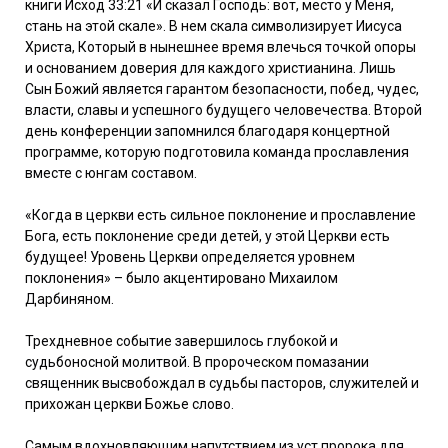
книги Исход 33:21 «И сказал Господь: вот, место у Меня,
стань на этой скале». В нем скала символизирует Иисуса
Христа, Который в нынешнее время влечься точкой опоры
и основанием доверия для каждого христианина. Лишь
Сын Божий является гарантом безопасности, побед, чудес,
власти, славы и успешного будущего человечества. Второй
день конференции запомнился благодаря концертной
программе, которую подготовила команда прославления
вместе с юнгам составом.
«Когда в церкви есть сильное поклонение и прославление
Бога, есть поклонение среди детей, у этой Церкви есть
будущее! Уровень Церкви определяется уровнем
поклонения» – было акцентировано Михаилом
Дарбиняном.
Трехдневное событие завершилось глубокой и
судьбоносной молитвой. В пророческом помазании
священник высвобождал в судьбы пасторов, служителей и
прихожан церкви Божье слово.
Самым вдохновляющим напутствием из уст пророка для