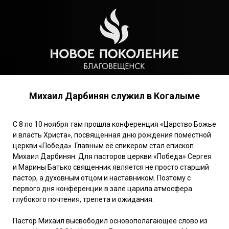
Михаил Дарбинян служил в Когалыме
С 8 по 10 ноября там прошла конференция «Царство Божье
и власть Христа», посвященная дню рождения поместной
церкви «Победа». Главным её спикером стал епископ
Михаил Дарбинян. Для пасторов церкви «Победа» Сергея
и Марины Батько священник является не просто старший
пастор, а духовным отцом и наставником. Поэтому с
первого дня конференции в зале царила атмосфера
глубокого почтения, трепета и ожидания.
Пастор Михаил высвободил основополагающее слово из