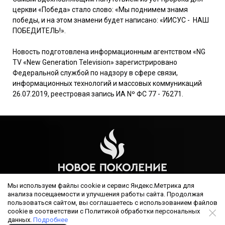
церкви «Победа» стало слово: «Мы поднимем знамя
победы, и на этом знамени будет написано: «ИИСУС - НАШ
ПОБЕДИТЕЛЬ!».
Новость подготовлена информационным агентством «NG
TV «New Generation Television» зарегистрировано
Федеральной службой по надзору в сфере связи,
информационных технологий и массовых коммуникаций
26.07.2019, реестровая запись ИА Nº ФС 77 - 76271.
Мы используем файлы cookie и сервис Яндекс.Метрика для
анализа посещаемости и улучшения работы сайта. Продолжая
пользоваться сайтом, вы соглашаетесь с использованием файлов
РЕЛИГИОЗНАЯ ОРГАНИЗАЦИЯ ЦЕРКОВЬ ХРИСТИАН ВЕРЫ ЕВАНГЕЛЬСКОЙ
cookie в соответствии с Политикой обработки персональных
(ПЯТИДЕСЯТНИКОВ) НОВОЕ ПОКОЛЕНИЕ Г.БЛАГОВЕЩЕНСКА, ОГРН
данных.
Подробнее
1022800000640, бланк свидетельства Министерства юстиции 30 00689, за