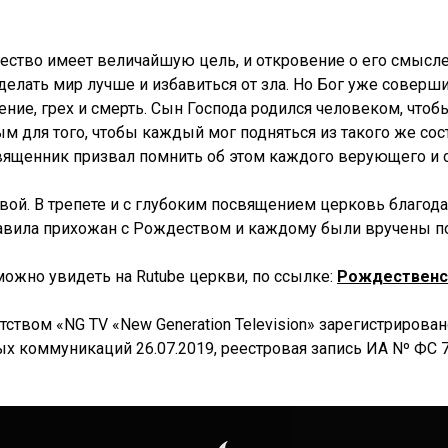
дество имеет величайшую цель, и откровение о его смысл
делать мир лучше и избавиться от зла. Но Бог уже совершил
ние, грех и смерть. Сын Господа родился человеком, что
м для того, чтобы каждый мог подняться из такого же сос
Священник призвал помнить об этом каждого верующего и 
й. В трепете и с глубоким посвящением церковь благодар
авила прихожан с Рождеством и каждому были вручены по
жно увидеть на Rutube церкви, по ссылке:
Рождественс
твом «NG TV «New Generation Television» зарегистрирова
 коммуникаций 26.07.2019, реестровая запись ИА Nº ФС 77