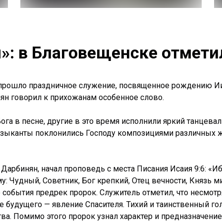
»: в Благовещенске отмет
прошло праздничное служение, посвященное рождению Иис
нян говорил к прихожанам особенное слово.
ога в песне, другие в это время исполнили яркий танцева
узыканты поклонились Господу композициями различных жа
Дарбинян, начал проповедь с места Писания Исаия 9:6: «И
му: Чудный, Советник, Бог крепкий, Отец вечности, Князь 
о события предрек пророк. Служитель отметил, что несмотря
 будущего — явление Спасителя. Тихий и таинственный го
ва. Помимо этого пророк узнал характер и предназначение