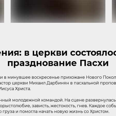
ния: в церкви состоял
празднование Пасхи
ли в минувшее воскресенье прихожане Нового Покол
астор церкви Михаил Дарбинян в пасхальной пропов
исуса Христа.
нный молодежной командой. На сцене развернулась и
орыстолюбие, зависть, жестокость, гнев. Каждое соб
о груза и помогла начать новую жизнь со Христом.