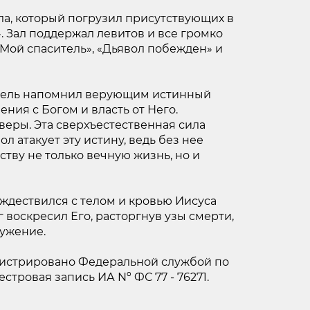
ла, который погрузил присутствующих в
. Зал поддержал левитов и все громко
Мой спаситель», «Дьявол побежден» и
итель напомнил верующим истинный
ния с Богом и власть от Него.
веры. Эта сверхъестественная сила
 атакует эту истину, ведь без нее
ству не только вечную жизнь, но и
ождествился с телом и кровью Иисуса
 воскресил Его, расторгнув узы смерти,
лужение.
егистрировано Федеральной службой по
тровая запись ИА Nº ФС 77 - 76271.