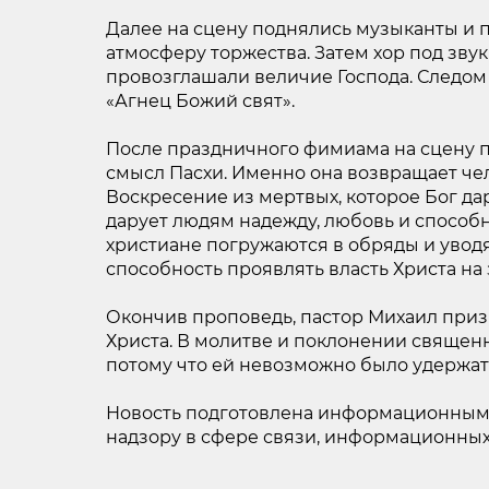
Далее на сцену поднялись музыканты и 
атмосферу торжества. Затем хор под зву
провозглашали величие Господа. Следом
«Агнец Божий свят».
После праздничного фимиама на сцену
смысл Пасхи. Именно она возвращает чело
Воскресение из мертвых, которое Бог да
дарует людям надежду, любовь и способн
христиане погружаются в обряды и уводят
способность проявлять власть Христа на
Окончив проповедь, пастор Михаил призв
Христа. В молитве и поклонении священн
потому что ей невозможно было удержат
Новость подготовлена информационным а
надзору в сфере связи, информационных т