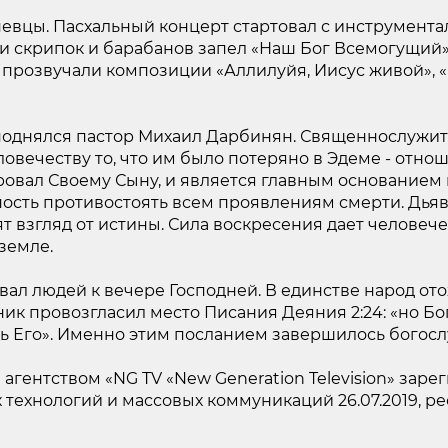
певцы. Пасхальный концерт стартовал с инструмента
ки скрипок и барабанов запел «Наш Бог Всемогущий»
 прозвучали композиции «Аллилуйя, Иисус живой», «
 поднялся пастор Михаил Дарбинян. Священнослуж
вечеству то, что им было потеряно в Эдеме - отноше
ровал Своему Сыну, и является главным основанием 
ость противостоять всем проявлениям смерти. Дьявол
 взгляд от истины. Сила воскресения дает человече
 земле.
ал людей к вечере Господней. В единстве народ от
ик провозгласил место Писания Деяния 2:24: «но Бог
ь Его». Именно этим посланием завершилось богос
гентством «NG TV «New Generation Television» зар
ехнологий и массовых коммуникаций 26.07.2019, реес