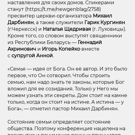
наставления для своих домов. Спикерами
станут (
https://t.me/newgenblag/2758
)
пресвитер церкви-организатора
Михаил
Дарбинян
, а также служители
Гарик Кургинян
(г.Черкесск) и
Наталья Щедривая
(г. Луховицы).
Кроме того, со словом выступят священники
из Республики Беларусь —
Геннадий
Ахримович
и
Игорь Копейко
вместе
с
супругой Анной
.
«Семья — идея от Бога. Он её автор. И это было
первое, что Он сотворил. Чтобы строить
семью, нам надо знать те законы, которые Бог
вложил для ее созидания. Только у Него мы
можем узнать эти секреты. Дом стоит на камне
только, когда он стоит на истине. А истина — у
Бога», — отметил пастор Михаил Дарбинян.
Состояние семьи определяет состояние
общества. Поэтому конференция нацелена на