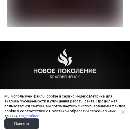
РЕЛИГИОЗНАЯ ОРГАНИЗАЦИЯ ЦЕРКОВЬ ХРИСТИАН ВЕРЫ
Мы используем файлы cookie и сервис Яндекс.Метрика для
ЕВАНГЕЛЬСКОЙ (ПЯТИДЕСЯТНИКОВ) НОВОЕ ПОКОЛЕНИЕ
анализа посещаемости и улучшения работы сайта. Продолжая
Г.БЛАГОВЕЩЕНСКА, ОГРН 1022800000640, бланк
пользоваться сайтом, вы соглашаетесь с использованием файлов
cookie в соответствии с Политикой обработки персональных
свидетельства Министерства юстиции 30 00689, за
данных.
Подробнее
основным государственным регистрационным номером: №
Принять
1022800000640, дата выдачи 10.11.2011 г.