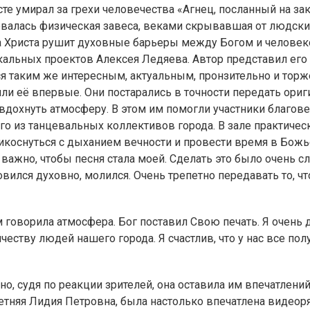
есте умирал за грехи человечества «Агнец, посланный на з
рвалась физическая завеса, веками скрывавшая от людск
а Христа рушит духовные барьеры между Богом и человеко
кальных проектов Алексея Ледяева. Автор представил его 
 таким же интересным, актуальным, пронзительно и торже
ли её впервые. Они постарались в точности передать ориг
 вдохнуть атмосферу. В этом им помогли участники благов
го из танцевальных коллективов города. В зале практиче
икоснуться с дыханием вечности и провести время в Божь
важно, чтобы песня стала моей. Сделать это было очень сло
овился духовно, молился. Очень трепетно передавать то, что
говорила атмосфера. Бог поставил Свою печать. Я очень д
ству людей нашего города. Я счастлив, что у нас все полу
но, судя по реакции зрителей, она оставила им впечатлени
етняя Лидия Петровна, была настолько впечатлена видеор