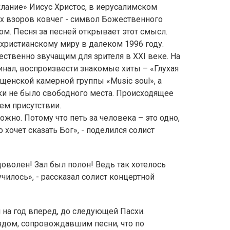
аклание» Иисус Христос, в иерусалимском
их взоров ковчег - символ Божественного
м. Песня за песней открывает этот смысл.
христианскому миру в далеком 1996 году.
ственно звучащим для зрителя в XXI веке. На
инал, воспроизвести знакомые хиты – «Глухая
ещенской камерной группы «Music soul», а
ски не было свободного места. Происходящее
ем присутствии.
жно. Потому что петь за человека – это одно,
 хочет сказать Бог», - поделился солист
оволен! Зал был полон! Ведь так хотелось
чилось», - рассказал солист концертной
й на год вперед, до следующей Пасхи.
ядом, сопровождавшим песни, что по