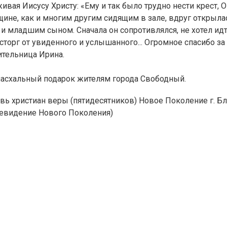
вая Иисусу Христу: «Ему и так было трудно нести крест, Он
нщине, как и многим другим сидящим в зале, вдруг открыл
 младшим сыном. Сначала он сопротивлялся, не хотел идти
осторг от увиденного и услышанного... Огромное спасибо 
рительница Ирина.
 пасхальный подарок жителям города Свободный.
вь христиан веры (пятидесятников) Новое Поколение г. 
Телевидение Нового Поколения)