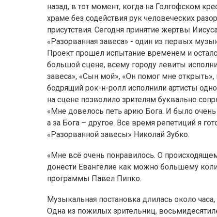
назад, в тот момент, когда на Голгофском кр
храме без содействия рук человеческих разо
присутствия. Сегодня принятие жертвы Иисус
«Разорванная завеса» - один из первых музы
Проект прошел испытание временем и остался
большой сцене, всему городу левиты исполни
завеса», «Сын мой», «Он помог мне открыть»,
бодрящий рок-н-ролл исполнили артисты одно
на сцене позволило зрителям буквально сопр
«Мне довелось петь арию Бога. И было очень 
а за Бога – другое. Все время репетиций я гот
«Разорванной завесы» Николай Зубко.
«Мне всё очень понравилось. О происходящем 
донести Евангелие как можно большему количе
программы Павел Пипко.
Музыкальная постановка длилась около часа, 
Одна из пожилых зрительниц, восьмидесятил