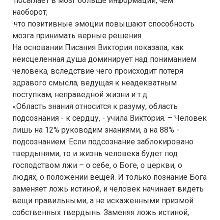
·посылает в мозг больше информации, чем
наоборот;
·что позитивные эмоции повышают способность
мозга принимать верные решения.
На основании Писания Виктория показала, как
неисцеленная душа доминирует над пониманием
человека, вследствие чего происходит потеря
здравого смысла, ведущая к неадекватным
поступкам, неправедной жизни и т.д.
«Область знания относится к разуму, область
подсознания - к сердцу, - учила Виктория. – Человек
лишь на 12% руководим знаниями, а на 88% -
подсознанием. Если подсознание заблокировано
твердынями, то и жизнь человека будет под
господством лжи – о себе, о Боге, о церкви, о
людях, о положении вещей. И только познание Бога
заменяет ложь истиной, и человек начинает видеть
вещи правильными, а не искаженными призмой
собственных твердынь. Заменяя ложь истиной,